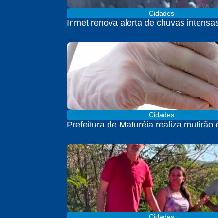
Cidades
Inmet renova alerta de chuvas intensa
Cidades
Prefeitura de Maturéia realiza mutirão
Cidades