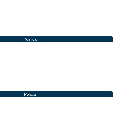
Política
da Rodrigues oficializa pré-candidatura a deputada estadual
Polícia
ículo despencar em ribanceira na Serra do Teixeira