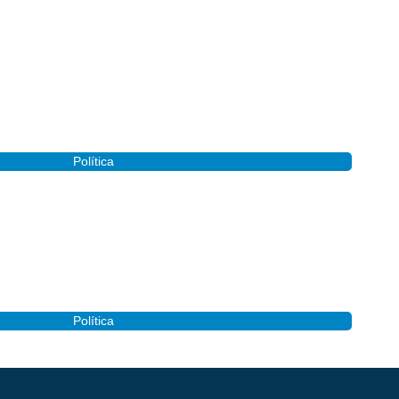
Política
ializa pré-candidatura a deputada estadual durante convenção em João
Política
de contas de 2023 do prefeito Felício Queiroz de São José dos Corde