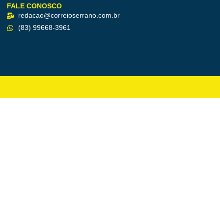
FALE CONOSCO
redacao@correioserrano.com.br
(83) 99668-3961