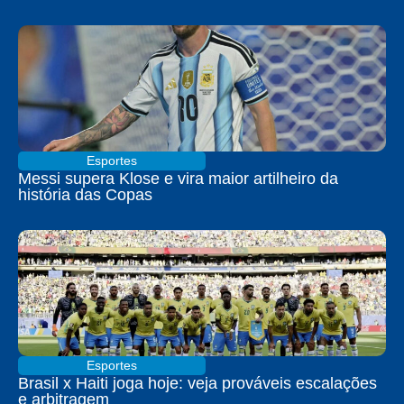
Esportes
Messi supera Klose e vira maior artilheiro da
história das Copas
Esportes
Brasil x Haiti joga hoje: veja prováveis escalações
e arbitragem