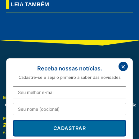
LEIA TAMBÉM
×
Receba nossas notícias.
Cadastre-se e seja o primeiro a saber das novidades
EDITORIAIS
Cotidiano
Política
Esportes
Cidades
Entretenimento
Educação
FALE CONOSCO
redacao@correioserrano.com.br
CADASTRAR
(83) 99668-3961