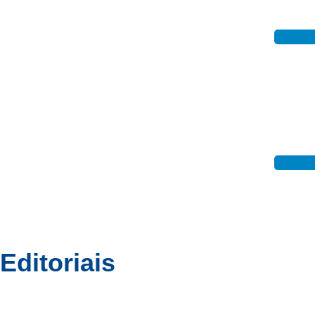
Inmet 
Mulher 
Editoriais
Cotidiano
Política
Esportes
Cidades
Entrete