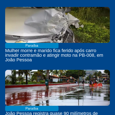
Paraíba
Mulher morre e marido fica ferido após carro
invadir contramão e atingir moto na PB-008, em
João Pessoa
Paraíba
João Pessoa registra quase 90 milímetros de