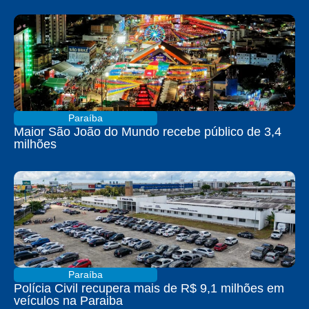
Paraíba
Maior São João do Mundo recebe público de 3,4
milhões
Paraíba
Polícia Civil recupera mais de R$ 9,1 milhões em
veículos na Paraiba