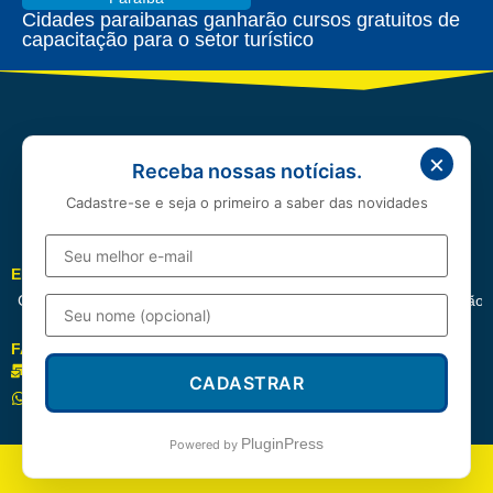
Cidades paraibanas ganharão cursos gratuitos de
capacitação para o setor turístico
×
Receba nossas notícias.
Cadastre-se e seja o primeiro a saber das novidades
EDITORIAIS
Cotidiano
Política
Esportes
Cidades
Entretenimento
Educação
FALE CONOSCO
redacao@correioserrano.com.br
CADASTRAR
(83) 99668-3961
PluginPress
Powered by
© 2026 | Correio Serrano – Todos os direitos reservados.