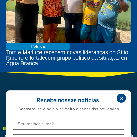
Política
Tom e Marluce recebem novas lideranças do Sítio
Ribeiro e fortalecem grupo político da situação em
Água Branca
×
Receba nossas notícias.
Cadastre-se e seja o primeiro a saber das novidades
EDITORIAIS
Cotidiano
Política
Esportes
Cidades
Entretenimento
Educação