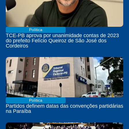
Política
TCE-PB aprova por unanimidade contas de 2023
do prefeito Felício Queiroz de São José dos
Cordeiros
Política
Partidos definem datas das convenções partidárias
na Paraíba