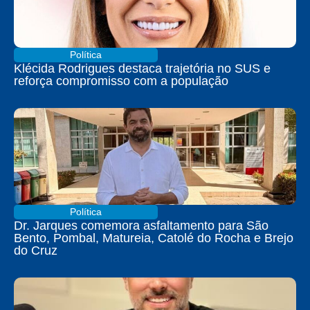
Política
Klécida Rodrigues destaca trajetória no SUS e
reforça compromisso com a população
Política
Dr. Jarques comemora asfaltamento para São
Bento, Pombal, Matureia, Catolé do Rocha e Brejo
do Cruz