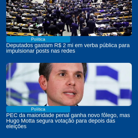
Política
Deputados gastam R$ 2 mi em verba pública para
impulsionar posts nas redes
Política
PEC da maioridade penal ganha novo fôlego, mas
Hugo Motta segura votação para depois das
eleições