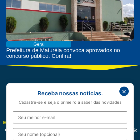
Geral
Prefeitura de Maturéia convoca aprovados no
concurso público. Confira!
×
Receba nossas notícias.
Cadastre-se e seja o primeiro a saber das novidades
EDITORIAIS
Cotidiano
Política
Esportes
Cidades
Entretenimento
Educação