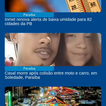
Paraíba
Inmet renova alerta de baixa umidade para 82
cidades da PB
Paraíba
Casal morre após colisão entre moto e carro, em
Soledade, Paraíba