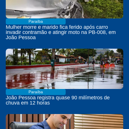
Paraíba
Mulher morre e marido fica ferido após carro
invadir contramão e atingir moto na PB-008, em
João Pessoa
Paraíba
João Pessoa registra quase 90 milímetros de
chuva em 12 horas