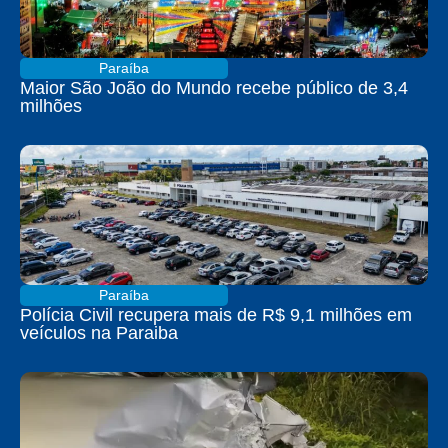
Paraíba
Maior São João do Mundo recebe público de 3,4
milhões
Paraíba
Polícia Civil recupera mais de R$ 9,1 milhões em
veículos na Paraiba