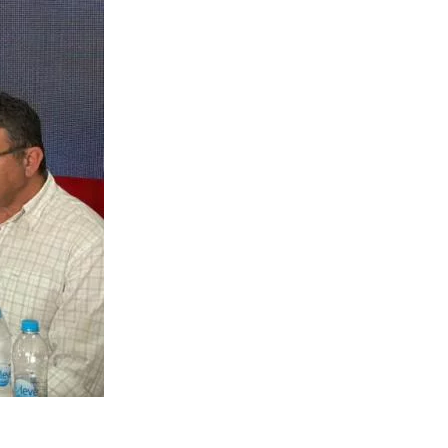
o Rodrigues, Marquinho da Serrinha e Os 3 do Nordeste.