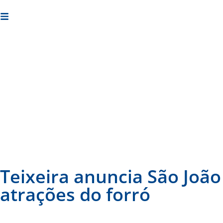
05 de agosto de 2026
Cotidiano
Política
Esportes
Teixeira anuncia São Joã
atrações do forró