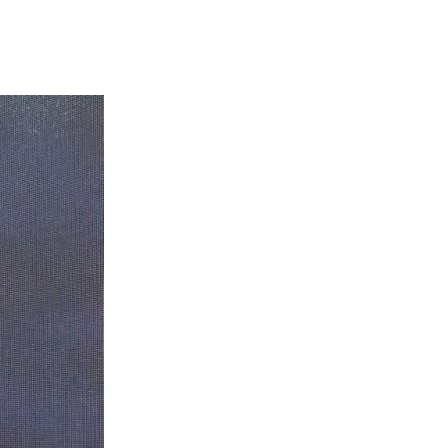
ntecerá entre os dias 24 e 28 de junho no palco principal