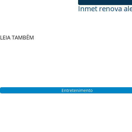
Inmet renova ale
LEIA TAMBÉM
Entretenimento
São Pedro Tradição promete movimentar São José do