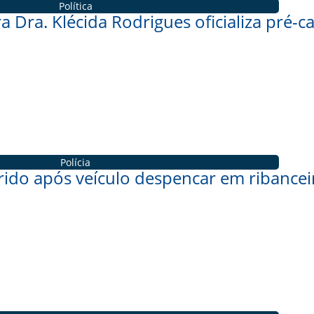
Política
a Dra. Klécida Rodrigues oficializa pré-
Polícia
erido após veículo despencar em ribancei