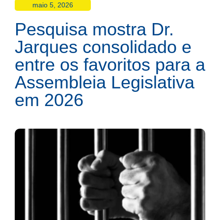
maio 5, 2026
Pesquisa mostra Dr.
Jarques consolidado e
entre os favoritos para a
Assembleia Legislativa
em 2026