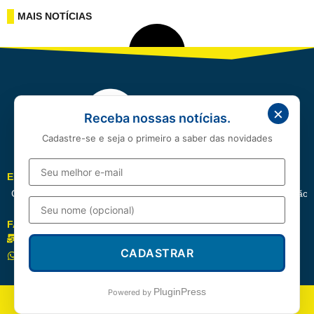
MAIS NOTÍCIAS
×
Receba nossas notícias.
Cadastre-se e seja o primeiro a saber das novidades
EDITORIAIS
Cotidiano
Política
Esportes
Cidades
Entretenimento
Educação
FALE CONOSCO
redacao@correioserrano.com.br
CADASTRAR
(83) 99668-3961
PluginPress
Powered by
© 2026 | Correio Serrano – Todos os direitos reservados.