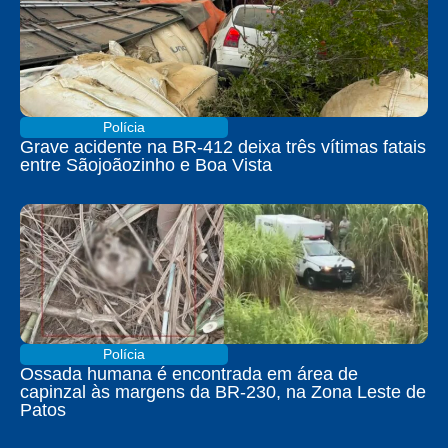
Polícia
Grave acidente na BR-412 deixa três vítimas fatais
entre Sãojoãozinho e Boa Vista
Polícia
Ossada humana é encontrada em área de
capinzal às margens da BR-230, na Zona Leste de
Patos