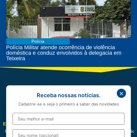
Polícia
Polícia Militar atende ocorrência de violência
doméstica e conduz envolvidos à delegacia em
Teixeira
×
Receba nossas notícias.
Cadastre-se e seja o primeiro a saber das novidades
EDITORIAIS
Cotidiano
Política
Esportes
Cidades
Entretenimento
Educação