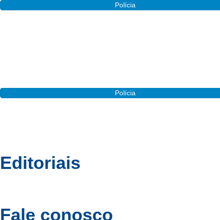
Polícia
Motorista fica ferido após veículo despencar em ribancei
Polícia
Segundo acidente em menos de 24 horas é registrado na
Editoriais
Cotidiano
Política
Esportes
Cidades
Entrete
Fale conosco