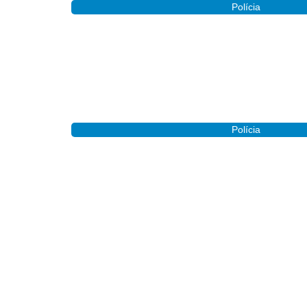
Polícia
Tragédia na BR-412: vítimas seguiam par
Polícia
Acidente entre carro e moto é registrado na
Polícia
Geral