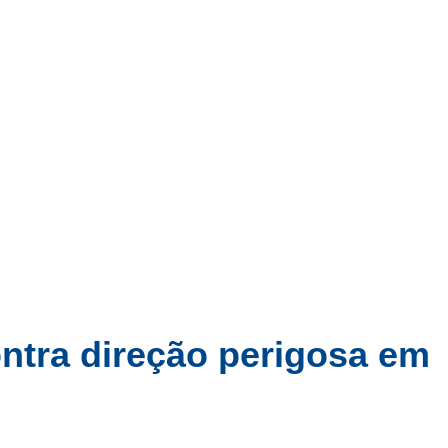
ursos
Paraíba
Polícia
Geral
ontra direção perigosa em