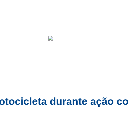
Cidades
Entretenimento
Educação
Brasil
Conc
motocicleta durante ação c