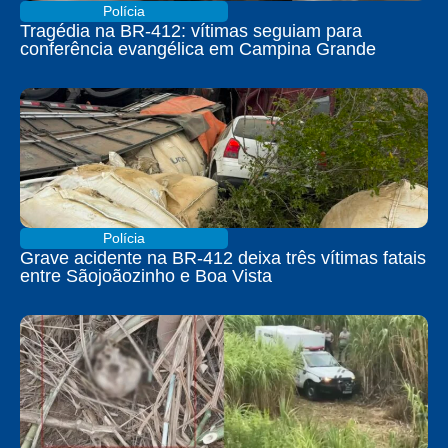
Polícia
Tragédia na BR-412: vítimas seguiam para
conferência evangélica em Campina Grande
Polícia
Grave acidente na BR-412 deixa três vítimas fatais
entre Sãojoãozinho e Boa Vista