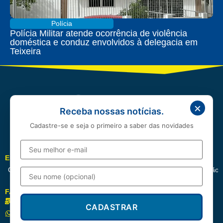
Polícia
Polícia Militar atende ocorrência de violência
doméstica e conduz envolvidos à delegacia em
Teixeira
×
Receba nossas notícias.
Cadastre-se e seja o primeiro a saber das novidades
EDITORIAIS
Cotidiano
Política
Esportes
Cidades
Entretenimento
Educação
FALE CONOSCO
redacao@correioserrano.com.br
CADASTRAR
(83) 99668-3961